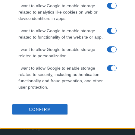
Note legali
I want to allow Google to enable storage
related to analytics like cookies on web or
device identifiers in apps.
money365.it è una proprietà di AdHub Media S.r.l. — REA 2729933
I want to allow Google to enable storage
Copyright © 2026 · Edito da AdHub Media — Italia
related to functionality of the website or app.
Tutti i diritti riservati
I contenuti sono curati dalla redazione con il supporto di strumenti digitali e
I want to allow Google to enable storage
realizzati in collaborazione con autori indipendenti.
related to personalization.
I want to allow Google to enable storage
related to security, including authentication
functionality and fraud prevention, and other
user protection.
ITALIA
Casa Magazine
Cineverse Magazine
CONFIRM
Donne Magazine
Food Blog