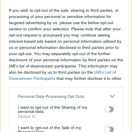
PIÙ LETTI
If you wish to opt-out of the sale, sharing to third parties, or
1
Investimenti sostenibili: la rivoluzione verde e digitale
processing of your personal or sensitive information for
premia gli azionisti
targeted advertising by us, please use the below opt-out
section to confirm your selection. Please note that after your
2
L’impatto dei tassi di interesse sui mutui in Italia nel
opt-out request is processed you may continue seeing
2024
interest-based ads based on personal information utilized by
us or personal information disclosed to third parties prior to
3
Shayne Coplan: La Storia del Giovane Miliardario
your opt-out. You may separately opt-out of the further
Fondatore di Polymarket
disclosure of your personal information by third parties on the
4
IAB’s list of downstream participants. This information may
Proteste a Cala Finanza e battaglie legali: cosa sta
succedendo a Tavolara Bay
also be disclosed by us to third parties on the
IAB’s List of
Downstream Participants
that may further disclose it to other
5
Ristrutturazione Volkswagen: quattro fabbriche
third parties.
tedesche a rischio e 50 miliardi di tagli
Please note that this website/app uses one or more Google
Personal Data Processing Opt Outs
services and may gather and store information including but
not limited to your visit or usage behaviour. You may click to
I want to opt-out of the Sharing of my
personal data.
grant or deny consent to Google and its third-party tags to
Opted In
use your data for below specified purposes in below Google
consent section.
I want to opt-out of the Sale of my
Personal Data.