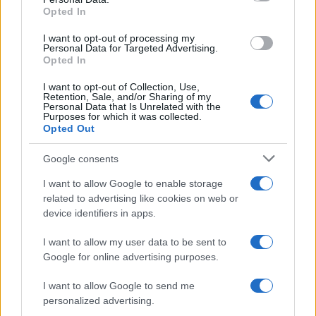
Opted In
Cresci, investi, prospera ogni giorno. Money news,
I want to opt-out of processing my
investimenti, mutui, prestiti e credito.
Personal Data for Targeted Advertising.
Opted In
I want to opt-out of Collection, Use,
SEZIONI
Retention, Sale, and/or Sharing of my
Personal Data that Is Unrelated with the
Money News
Purposes for which it was collected.
Investimenti
Opted Out
Mutui
Google consents
Prestiti
I want to allow Google to enable storage
Credito
related to advertising like cookies on web or
device identifiers in apps.
MAGAZINE
Contattaci
I want to allow my user data to be sent to
Google for online advertising purposes.
LEGALE
I want to allow Google to send me
Cookie Policy
personalized advertising.
Privacy Policy